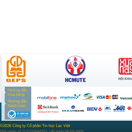
Hướng dẫn
mua hàng
Hướng dẫn
thanh toán
©2026 Công ty Cổ phần Tin học Lạc Việt
Giấy phép số 1131/2008/QTG, cấp ngày 06-05-2008