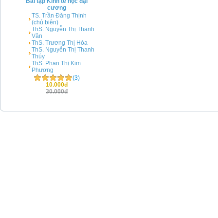
Bài tập Kinh tế học đại
cương
TS. Trần Đăng Thịnh
(chủ biên)
ThS. Nguyễn Thị Thanh
Vân
ThS. Trương Thị Hòa
ThS. Nguyễn Thị Thanh
Thúy
ThS. Phan Thị Kim
Phương
(3)
10.000đ
30.000đ