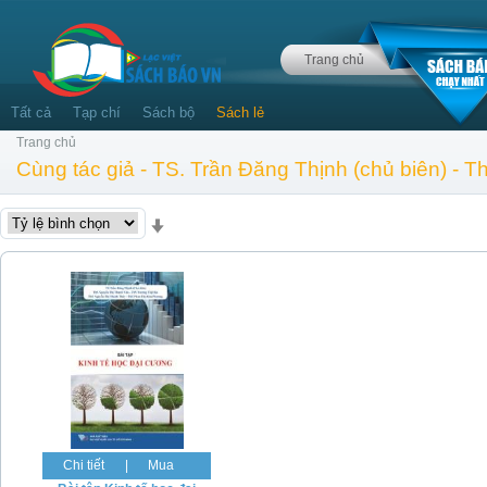
Trang chủ
Tất cả
Tạp chí
Sách bộ
Sách lẻ
Trang chủ
Cùng tác giả - TS. Trần Đăng Thịnh (chủ biên) -
Chi tiết
|
Mua