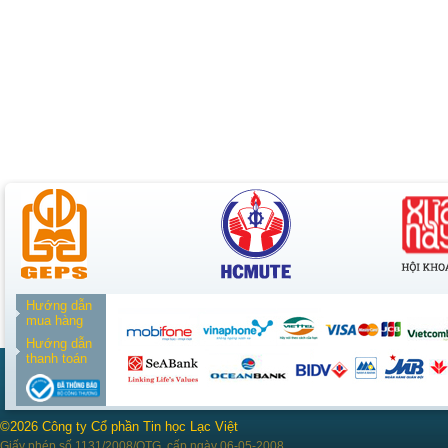
Hướng dẫn
mua hàng
Hướng dẫn
thanh toán
©2026 Công ty Cổ phần Tin học Lạc Việt
Giấy phép số 1131/2008/QTG, cấp ngày 06-05-2008