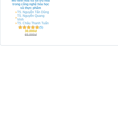
Mô hình hóa và tối ưu hóa
trong công nghệ hóa học
và thực phẩm
TS. Nguyễn Tấn Dũng
TS. Nguyễn Quang
Vinh
TS. Châu Thanh Tuấn
(5)
30.000đ
65.000đ