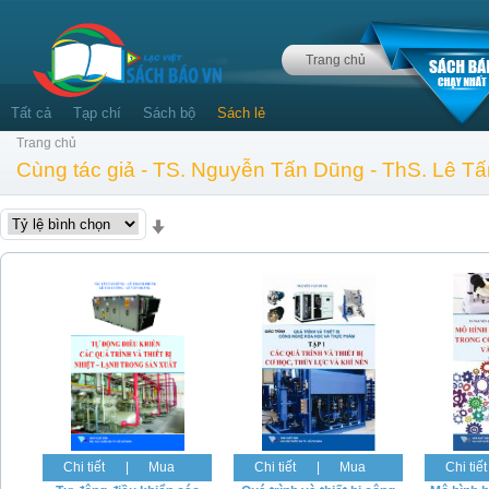
Trang chủ
Tất cả
Tạp chí
Sách bộ
Sách lẻ
Trang chủ
Cùng tác giả - TS. Nguyễn Tấn Dũng - ThS. Lê T
Chi tiết
|
Mua
Chi tiết
|
Mua
Chi tiết