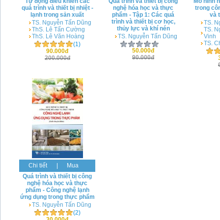
Tự động điều khiển các
Quá trình và thiết bị công
Mô hình h
quá trình và thiết bị nhiệt -
nghệ hóa học và thực
trong cô
lạnh trong sản xuất
phẩm - Tập 1: Các quá
và 
trình và thiết bị cơ học,
TS. Nguyễn Tấn Dũng
TS. N
thủy lực và khí nén
ThS. Lê Tấn Cường
TS. N
ThS. Lê Văn Hoàng
TS. Nguyễn Tấn Dũng
Vinh
TS. C
(1)
50.000đ
90.000đ
90.000đ
200.000đ
Chi tiết
|
Mua
Quá trình và thiết bị công
nghệ hóa học và thực
phẩm - Công nghệ lạnh
ứng dụng trong thực phẩm
TS. Nguyễn Tấn Dũng
(2)
30.000đ