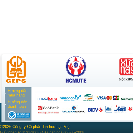
Hướng dẫn
mua hàng
Hướng dẫn
thanh toán
©2026 Công ty Cổ phần Tin học Lạc Việt
Giấy phép số 1131/2008/QTG, cấp ngày 06-05-2008